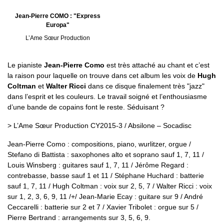
Jean-Pierre COMO : "Express
Europa"
L’Ame Sœur Production
Le pianiste
Jean-Pierre Como
est très attaché au chant et c’est
la raison pour laquelle on trouve dans cet album les voix de
Hugh
Coltman
et
Walter Ricci
dans ce disque finalement très "jazz"
dans l’esprit et les couleurs. Le travail soigné et l’enthousiasme
d’une bande de copains font le reste. Séduisant ?
> L’Ame Sœur Production CY2015-3 / Absilone – Socadisc
Jean-Pierre Como : compositions, piano, wurlitzer, orgue /
Stefano di Battista : saxophones alto et soprano sauf 1, 7, 11 /
Louis Winsberg : guitares sauf 1, 7, 11 / Jérôme Regard :
contrebasse, basse sauf 1 et 11 / Stéphane Huchard : batterie
sauf 1, 7, 11 / Hugh Coltman : voix sur 2, 5, 7 / Walter Ricci : voix
sur 1, 2, 3, 6, 9, 11 /+/ Jean-Marie Ecay : guitare sur 9 / André
Ceccarelli : batterie sur 2 et 7 / Xavier Tribolet : orgue sur 5 /
Pierre Bertrand : arrangements sur 3, 5, 6, 9.