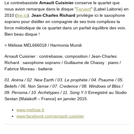
Le contrebassiste
Arnault Cuisinier
conserve le quartet que
nous avion remarque dans le disque "
Fervent
" (Label Laborie) en
2010 (
lire ici
).
Jean-Charles Richard
privilégie ici le saxophone
soprano pour distiller en compagnie de ses trois complices la
force mélodique de ce quartet dans un parfait équilibre des voix.
Bien beau disque !
> Mélisse MEL666018 / Harmonia Mundi
Arnault Cuisinier : contrebasse, composition / Jean-Charles
Richard : saxophone soprano / Guillaume de Chassy : piano /
Fabrice Moreau : batterie
01. Anima / 02. New Earth / 03. Le prophète / 04. Psaume / 05.
Beliefs / 06. Non Sense / 07. Credence / 08. Windows of Bliss /
09. Persona / 10. Archétypes / 11. Song Y
// Enregistré au Studio
Sextan (Malakoff – France) en janvier 2015.
www.melisse.fr
www.facebook.com/arnault.cuisinier