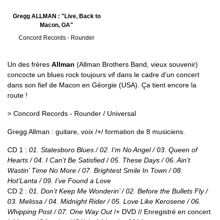
Gregg ALLMAN : "Live, Back to
Macon, GA"
Concord Records - Rounder
Un des frères
Allman
(Allman Brothers Band, vieux souvenir)
concocte un blues rock toujours vif dans le cadre d’un concert
dans son fief de Macon en Géorgie (USA). Ça tient encore la
route !
> Concord Records - Rounder / Universal
Gregg Allman : guitare, voix /+/ formation de 8 musiciens.
CD 1 :
01. Statesboro Blues / 02. I’m No Angel / 03. Queen of
Hearts / 04. I Can’t Be Satisfied / 05. These Days / 06. Ain’t
Wastin’ Time No More / 07. Brightest Smile In Town / 08.
Hot’Lanta / 09. I’ve Found a Love
CD 2 :
01. Don’t Keep Me Wonderin’ / 02. Before the Bullets Fly /
03. Melissa / 04. Midnight Rider / 05. Love Like Kerosene / 06.
Whipping Post / 07. One Way Out
/+ DVD // Enregistré en concert