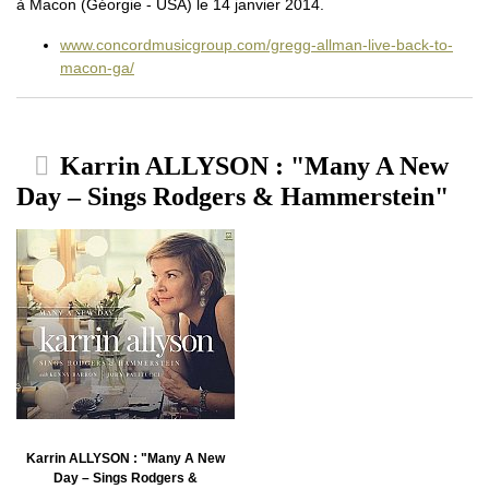
à Macon (Géorgie - USA) le 14 janvier 2014.
www.concordmusicgroup.com/gregg-allman-live-back-to-
macon-ga/
Karrin ALLYSON : "Many A New
Day – Sings Rodgers & Hammerstein"
Karrin ALLYSON : "Many A New
Day – Sings Rodgers &