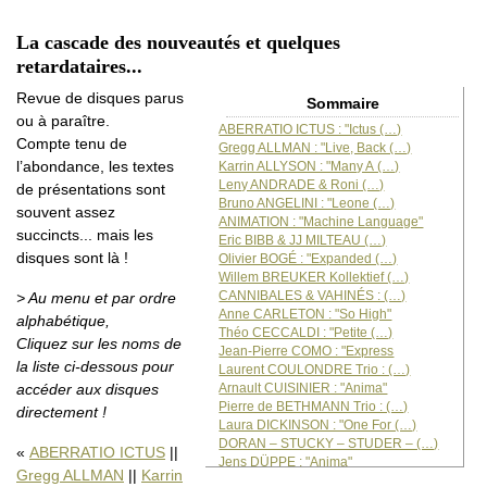
La cascade des nouveautés et quelques
retardataires...
Revue de disques parus
Sommaire
ou à paraître.
ABERRATIO ICTUS : "Ictus (…)
Compte tenu de
Gregg ALLMAN : "Live, Back (…)
l’abondance, les textes
Karrin ALLYSON : "Many A (…)
Leny ANDRADE & Roni (…)
de présentations sont
Bruno ANGELINI : "Leone (…)
souvent assez
ANIMATION : "Machine Language"
succincts... mais les
Eric BIBB & JJ MILTEAU (…)
disques sont là !
Olivier BOGÉ : "Expanded (…)
Willem BREUKER Kollektief (…)
CANNIBALES & VAHINÉS : (…)
> Au menu et par ordre
Anne CARLETON : "So High"
alphabétique,
Théo CECCALDI : "Petite (…)
Cliquez sur les noms de
Jean-Pierre COMO : "Express
la liste ci-dessous pour
Laurent COULONDRE Trio : (…)
Arnault CUISINIER : "Anima"
accéder aux disques
Pierre de BETHMANN Trio : (…)
directement !
Laura DICKINSON : "One For (…)
DORAN – STUCKY – STUDER – (…)
ABERRATIO ICTUS
||
Jens DÜPPE : "Anima"
Gregg ALLMAN
||
Karrin
Andy EMLER MegaOctet : "Obsess