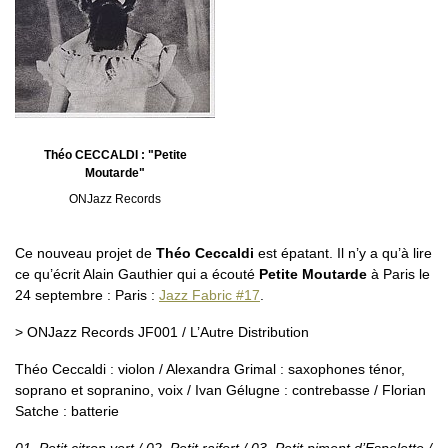
Théo CECCALDI : "Petite
Moutarde"
ONJazz Records
Ce nouveau projet de
Théo Ceccaldi
est épatant. Il n’y a qu’à lire
ce qu’écrit Alain Gauthier qui a écouté
Petite Moutarde
à Paris le
24 septembre : Paris :
Jazz Fabric #17
.
> ONJazz Records JF001 / L’Autre Distribution
Théo Ceccaldi : violon / Alexandra Grimal : saxophones ténor,
soprano et sopranino, voix / Ivan Gélugne : contrebasse / Florian
Satche : batterie
01. Petit citron vert / 02. Petit raifort / 03. Petit piment d’Espelette /