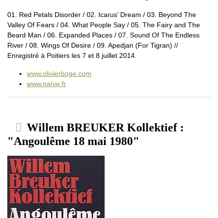
01. Red Petals Disorder / 02. Icarus’ Dream / 03. Beyond The
Valley Of Fears / 04. What People Say / 05. The Fairy and The
Beard Man / 06. Expanded Places / 07. Sound Of The Endless
River / 08. Wings Of Desire / 09. Apedjan (For Tigran) //
Enregistré à Poitiers les 7 et 8 juillet 2014.
www.olivierboge.com
www.naïve.fr
Willem BREUKER Kollektief :
"Angoulême 18 mai 1980"