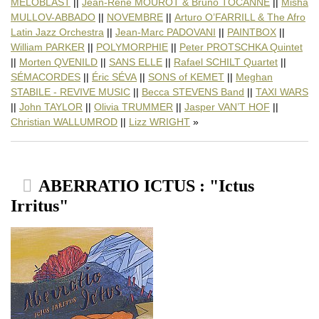
MELOBLAST
||
Jean-René MOUROT & Bruno TOCANNE
||
Misha
Alex MAKSYMIW : "Without a (…)
Sarah McKENZIE : "We could (…)
MULLOV-ABBADO
||
NOVEMBRE
||
Arturo O’FARRILL & The Afro
MELOBLAST : "Funambul(e)"
Latin Jazz Orchestra
||
Jean-Marc PADOVANI
||
PAINTBOX
||
Jean-René MOUROT & Bruno
William PARKER
||
POLYMORPHIE
||
Peter PROTSCHKA Quintet
Misha MULLOV-ABBADO : "New (…)
||
Morten QVENILD
||
SANS ELLE
||
Rafael SCHILT Quartet
||
NOVEMBRE : "Calques"
Arturo O’FARRILL & The (…)
SÉMACORDES
||
Éric SÉVA
||
SONS of KEMET
||
Meghan
Jean-Marc PADOVANI : "Motian
STABILE - REVIVE MUSIC
||
Becca STEVENS Band
||
TAXI WARS
PAINTBOX : "Ven"
||
John TAYLOR
||
Olivia TRUMMER
||
Jasper VAN’T HOF
||
William PARKER : "For Those
Christian WALLUMROD
||
Lizz WRIGHT
POLYMORPHIE : "Cellule"
Peter PROTSCHKA Quintet (…)
Morten QVENILD : "Personal (…)
SANS ELLE : "Beyond"
Rafael SCHILT Quartet : "A (…)
ABERRATIO ICTUS : "Ictus
SÉMACORDES : "Dance"
Éric SÉVA : "Nomade Sonore"
Irritus"
SONS of KEMET : "Lest We (…)
Meghan STABILE - REVIVE (…)
Becca STEVENS Band : "Perfect
TAXI WARS : "Taxi Wars"
John TAYLOR : "2081"
Olivia TRUMMER : "Classical to
Jasper VAN’T HOF : "On The (…)
Christian WALLUMROD : "Pianoka
Lizz WRIGHT : "Freedom &