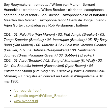
Boy Raaymakers : trompette / Willem van Manen, Bernard
Hunnekink : trombone / Willem Breuker : clarinette, saxophones
soprano, alto et ténor / Bob Driesse : saxophones alto et baryton /
Maarten Van Norden : saxophone ténor / Henk de Jonge : piano /
Arjen Gorter : contrebasse / Rob Verdurmen : batterie
CD1 :
01. Pale Fire (Van Manen) / 02. Flat Jungle (Breuker) / 03.
Tango Superior (Breuker) / 04. Interruptie (Breuker) / 05. Big Busy
Band (Van Manen) / 06. Marche & Sax Solo with Vacuum Cleaner
(Breuker) / 07. La Défense (Raaymakers) / 08. Sentimental
Journey (Brown-Hommer-Green) / 08. Bobbert ( Breuker)
CD2 :
01. Acro (Breuker) / 02. Song of Mandalay (K. Weill) / 03.
Oh, You Beautiful Indeed (Flessenlied) (Ayer-Brown) / 04.
Potsdamer Stomp (Breuker) / 05. I Believe (Drake-Graham-Shirl-
Stillman)
// Enregistré en concert au Festival d’Angoulême le 18
mai 1980.
fou.records.free.fr
wikipedia.org/wiki/Willem_Breuker
www.bvhaast.nl