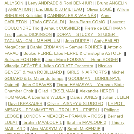
ALLYSON
||
Leny ANDRADE & Roni BEN-HUR
||
Bruno ANGELINI
Daniel ERDMANN – Samuel (…)
Antonio FARAO : "Boundaries"
||
ANIMATION
||
Eric BIBB & JJ MILTEAU
||
Olivier BOGÉ
||
Willem
Boulou FERRÉ, Elios FERRÉ (…)
BREUKER Kollektief
||
CANNIBALES & VAHINÉS
||
Anne
Sullivan FORTNER : "Aria"
CARLETON
||
Théo CECCALDI
||
Jean-Pierre COMO
||
Laurent
Jean-Marc FOUSSAT – Henri (…)
COULONDRE Trio
||
Arnault CUISINIER
||
Pierre de BETHMANN
Viktorija GEČYTÉ & Julien
Nicolas GENEST & Yvan (…)
Trio
||
Laura DICKINSON
||
DORAN – STUCKY – STUDER –
GIRLS IN AIRPORTS : "Fables"
TACUMA : CALL ME HELIUM
||
Jens DÜPPE
||
Andy EMLER
Michel GODARD & Le Miroir
MegaOctet
||
Daniel ERDMANN – Samuel ROHRER
||
Antonio
GOODMAN – BORDENAVE Quintet
FARAO
||
Boulou FERRÉ, Elios FERRÉ & Christophe ASTOLFI
||
John GREAVES : "Verlaine (…)
Tigran HAMASYAN – Yerevan (…)
Sullivan FORTNER
||
Jean-Marc FOUSSAT – Henri ROGER
||
Gilad HEKSELMAN : "Homes"
Viktorija GEČYTÉ & Julien CORIATT Orchestra
||
Nicolas
Alexandre HERER : " Audiometry
GENEST & Yvan ROBILLIARD
||
GIRLS IN AIRPORTS
||
Michel
HOMMAGE À Eberhard WEBER : (…)
GODARD & Le Miroir du temps
||
GOODMAN – BORDENAVE
Darius JONES, feat. Emilie (…)
Quintet
||
John GREAVES
||
Tigran HAMASYAN – Yerevan State
Julian JULIEN : "Terre II"
David KRAKAUER : "The Big (…)
Chamber Choir
||
Gilad HEKSELMAN
||
Alexandre HERER
||
Olivier LAISNEY & SLUGGED
HOMMAGE À Eberhard WEBER
||
Darius JONES
||
Julian JULIEN
LE POT : MENGIS – PFAMMATTER –
||
David KRAKAUER
||
Olivier LAISNEY & SLUGGED
||
LE POT :
Philippe LÉOGÉ : "My French
MENGIS – PFAMMATTER – TROLLER – FRIEDLI
||
Philippe
LONDON – MEADER – PRAMUK – (…)
Bernard LUBAT : "Improvisions"
LÉOGÉ
||
LONDON – MEADER – PRAMUK – ROSS
||
Bernard
Ibrahim MAALOUF : "Kalthoum"
LUBAT
||
Ibrahim MAALOUF 1
||
Ibrahim MAALOUF 2
||
Thierry
Ibrahim MAALOUF : "Red and (…)
MAILLARD
||
Alex MAKSYMIW
||
Sarah McKENZIE
||
Thierry MAILLARD : "The (…)