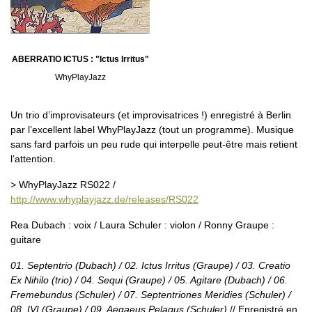
ABERRATIO ICTUS : "Ictus Irritus"
WhyPlayJazz
Un trio d’improvisateurs (et improvisatrices !) enregistré à Berlin
par l’excellent label WhyPlayJazz (tout un programme). Musique
sans fard parfois un peu rude qui interpelle peut-être mais retient
l’attention.
> WhyPlayJazz RS022 /
http://www.whyplayjazz.de/releases/RS022
Rea Dubach : voix / Laura Schuler : violon / Ronny Graupe :
guitare
01. Septentrio (Dubach) / 02. Ictus Irritus (Graupe) / 03. Creatio
Ex Nihilo (trio) / 04. Sequi (Graupe) / 05. Agitare (Dubach) / 06.
Fremebundus (Schuler) / 07. Septentriones Meridies (Schuler) /
08. IVI (Graupe) / 09. Aegaeus Pelagus (Schuler)
// Enregistré en