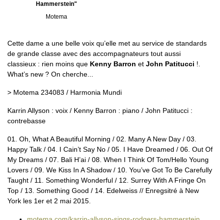
Hammerstein"
Motema
Cette dame a une belle voix qu’elle met au service de standards
de grande classe avec des accompagnateurs tout aussi
classieux : rien moins que
Kenny Barron
et
John Patitucci
!.
What’s new ? On cherche...
> Motema 234083 / Harmonia Mundi
Karrin Allyson : voix / Kenny Barron : piano / John Patitucci :
contrebasse
01. Oh, What A Beautiful Morning / 02. Many A New Day / 03.
Happy Talk / 04. I Cain’t Say No / 05. I Have Dreamed / 06. Out Of
My Dreams / 07. Bali H’ai / 08. When I Think Of Tom/Hello Young
Lovers / 09. We Kiss In A Shadow / 10. You’ve Got To Be Carefully
Taught / 11. Something Wonderful / 12. Surrey With A Fringe On
Top / 13. Something Good / 14. Edelweiss // Enregsitré à New
York les 1er et 2 mai 2015.
motema.com/karrin-allyson-sings-rodgers-hammerstein