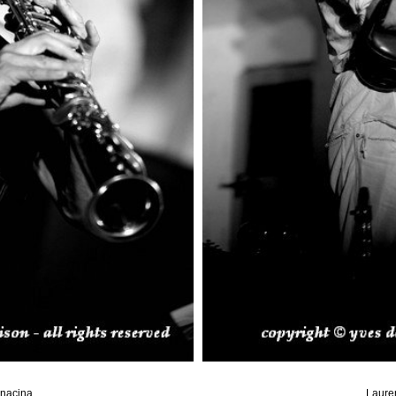
onacina
Laure